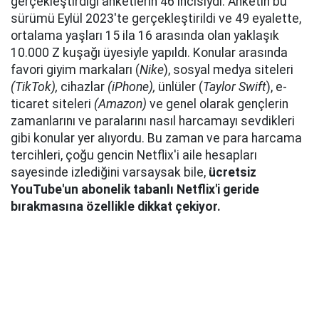
gerçekleştirdiği anketlerin 46'ıncısıydı. Anketin bu
sürümü Eylül 2023'te gerçekleştirildi ve 49 eyalette,
ortalama yaşları 15 ila 16 arasında olan yaklaşık
10.000 Z kuşağı üyesiyle yapıldı. Konular arasında
favori giyim markaları (
Nike
), sosyal medya siteleri
(TikTok),
cihazlar
(iPhone),
ünlüler (
Taylor Swift
), e-
ticaret siteleri
(Amazon)
ve genel olarak gençlerin
zamanlarını ve paralarını nasıl harcamayı sevdikleri
gibi konular yer alıyordu. Bu zaman ve para harcama
tercihleri, çoğu gencin Netflix'i aile hesapları
sayesinde izlediğini varsaysak bile,
ücretsiz
YouTube'un abonelik tabanlı Netflix'i geride
bırakmasına özellikle dikkat çekiyor.