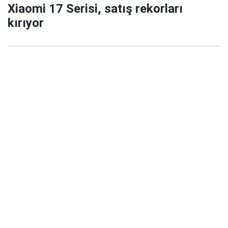
Xiaomi 17 Serisi, satış rekorları
kırıyor
29 Eylül 2025 22:02
Xiaomi’nin yeni amiral gemisi serisi Xiaomi 17 / 17
Pro / 17 Pro Max, China’da satışa çıktığı ilk 5