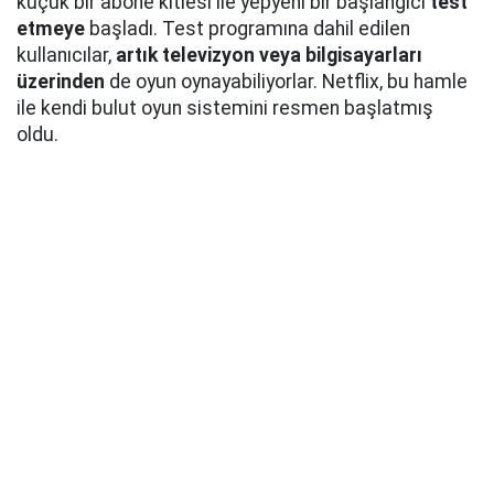
küçük bir abone kitlesi ile yepyeni bir başlangıcı
test
etmeye
başladı. Test programına dahil edilen
kullanıcılar,
artık televizyon veya bilgisayarları
üzerinden
de oyun oynayabiliyorlar. Netflix, bu hamle
ile kendi bulut oyun sistemini resmen başlatmış
oldu.