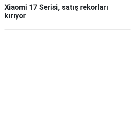
Xiaomi 17 Serisi, satış rekorları
kırıyor
29 Eylül 2025 22:02
Xiaomi’nin yeni amiral gemisi serisi Xiaomi 17 / 17
Pro / 17 Pro Max, China’da satışa çıktığı ilk 5