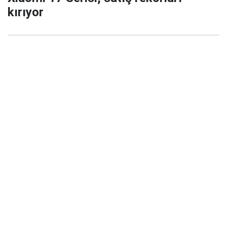
kırıyor
29 Eylül 2025 22:02
Xiaomi’nin yeni amiral gemisi serisi Xiaomi 17 / 17
Pro / 17 Pro Max, China’da satışa çıktığı ilk 5
dakikada büyük ilgi gördü ve şirket tarihinde yeni bir