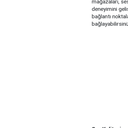
mağazaları, sesl
deneyimini geli
bağlantı noktal
bağlayabilirsini