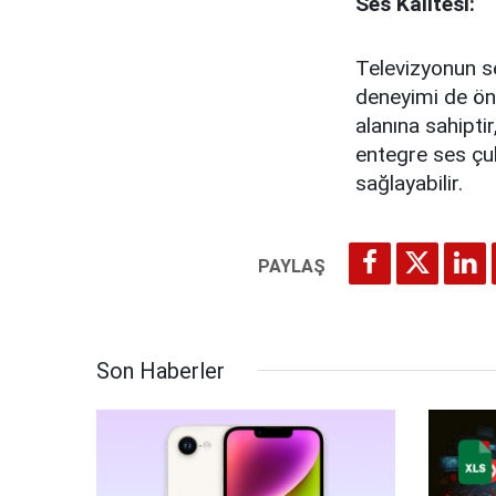
Ses Kalitesi:
Televizyonun ses
deneyimi de öne
alanına sahipti
entegre ses çub
sağlayabilir.
Son Haberler