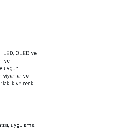
ut. LED, OLED ve
nı ve
le uygun
n siyahlar ve
laklık ve renk
ntısı, uygulama