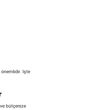
önemlidir. İşte
r
a ve bütçenize