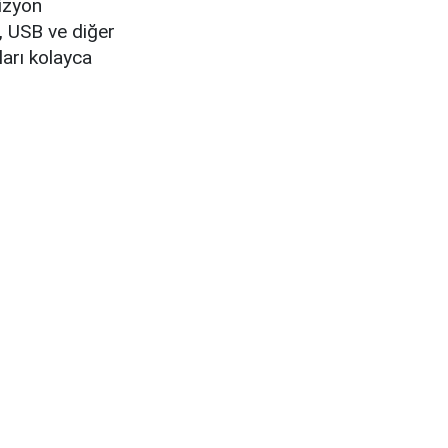
vizyon
I, USB ve diğer
ları kolayca