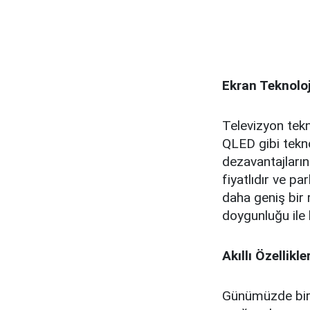
Ekran Teknoloj
Televizyon tekno
QLED gibi tekno
dezavantajların
fiyatlıdır ve p
daha geniş bir 
doygunluğu ile b
Akıllı Özellikl
Günümüzde birço