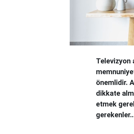
Televizyon 
memnuniyet
önemlidir. A
dikkate alma
etmek gerek
gerekenler..