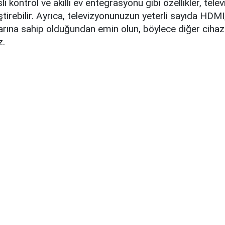
i kontrol ve akıllı ev entegrasyonu gibi özellikler, tele
ştirebilir. Ayrıca, televizyonunuzun yeterli sayıda HDM
arına sahip olduğundan emin olun, böylece diğer cihaz
z.