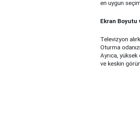
en uygun seçim
Ekran Boyutu 
Televizyon alır
Oturma odanızı
Ayrıca, yüksek 
ve keskin görün