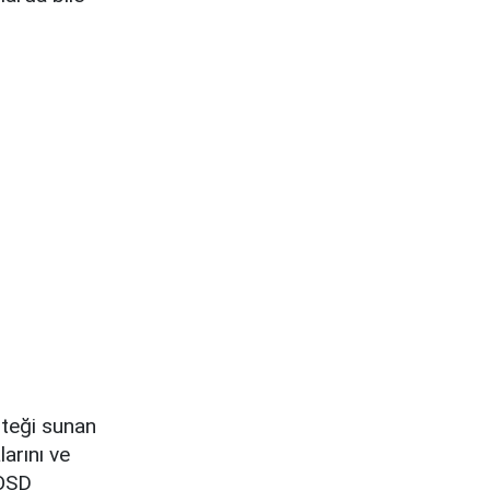
steği sunan
larını ve
 OSD