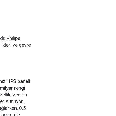
di: Philips
kleri ve çevre
zlı IPS paneli
milyar rengi
ellik, zengin
ler sunuyor.
ağlarken, 0.5
larda bile