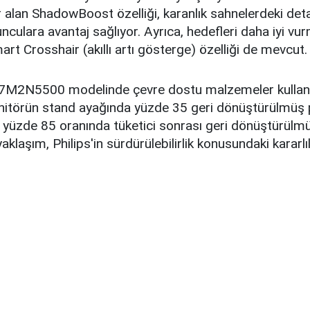
alan ShadowBoost özelliği, karanlık sahnelerdeki deta
unculara avantaj sağlıyor. Ayrıca, hedefleri daha iyi vur
rt Crosshair (akıllı artı gösterge) özelliği de mevcut.
a 27M2N5500 modelinde çevre dostu malzemeler kull
itörün stand ayağında yüzde 35 geri dönüştürülmüş p
 yüzde 85 oranında tüketici sonrası geri dönüştürülmü
 yaklaşım, Philips'in sürdürülebilirlik konusundaki kararlıl