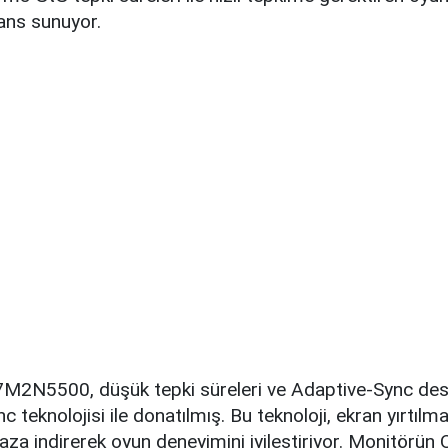
ans sunuyor.
27M2N5500, düşük tepki süreleri ve Adaptive-Sync de
teknolojisi ile donatılmış. Bu teknoloji, ekran yırtılma
aza indirerek oyun deneyimini iyileştiriyor. Monitörün