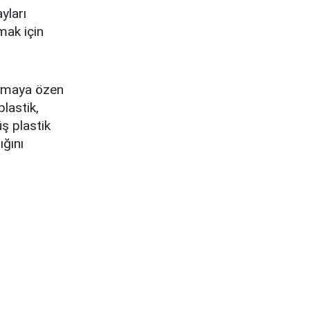
yları
mak için
anmaya özen
lastik,
ş plastik
ığını