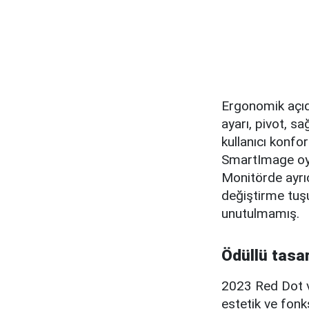
Ergonomik açıd
ayarı, pivot, 
kullanıcı konfo
SmartImage oyun
Monitörde ayrı
değiştirme tuş
unutulmamış.
Ödüllü tasar
2023 Red Dot v
estetik ve fonk