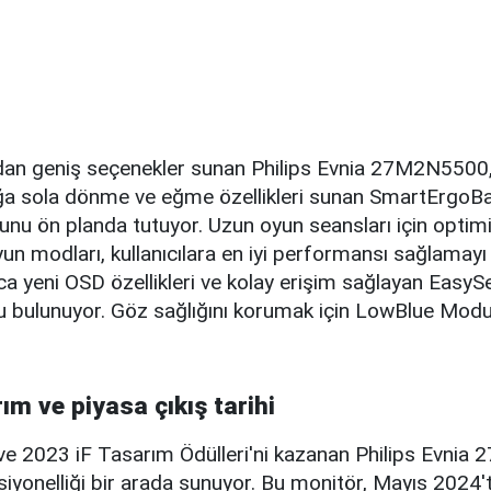
an geniş seçenekler sunan Philips Evnia 27M2N5500,
sağa sola dönme ve eğme özellikleri sunan SmartErgoBa
runu ön planda tutuyor. Uzun oyun seansları için optim
 modları, kullanıcılara en iyi performansı sağlamayı 
ca yeni OSD özellikleri ve kolay erişim sağlayan Easy
u bulunuyor. Göz sağlığını korumak için LowBlue Mod
ım ve piyasa çıkış tarihi
e 2023 iF Tasarım Ödülleri'ni kazanan Philips Evnia
siyonelliği bir arada sunuyor. Bu monitör, Mayıs 2024'