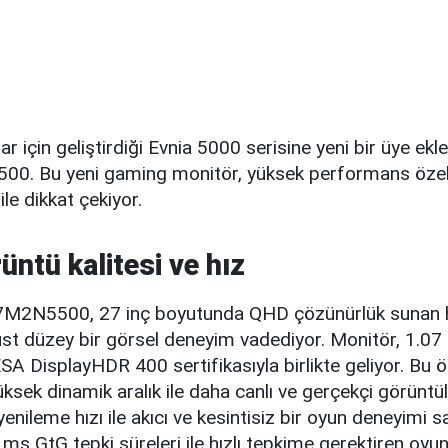
ar için geliştirdiği Evnia 5000 serisine yeni bir üye ekle
0. Bu yeni gaming monitör, yüksek performans özelli
le dikkat çekiyor.
üntü kalitesi ve hız
27M2N5500, 27 inç boyutunda QHD çözünürlük sunan hı
üst düzey bir görsel deneyim vadediyor. Monitör, 1.07 
A DisplayHDR 400 sertifikasıyla birlikte geliyor. Bu öz
ksek dinamik aralık ile daha canlı ve gerçekçi görüntü
enileme hızı ile akıcı ve kesintisiz bir oyun deneyimi s
 GtG tepki süreleri ile hızlı tepkime gerektiren oyun