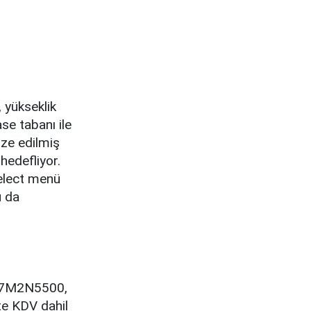
 yükseklik
se tabanı ile
ize edilmiş
hedefliyor.
Select menü
u da
 27M2N5500,
te KDV dahil