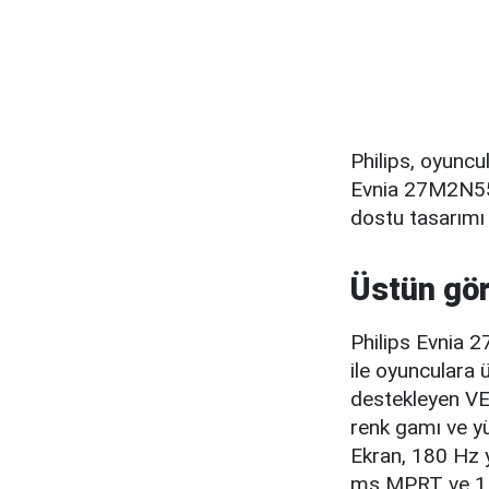
Philips, oyuncul
Evnia 27M2N550
dostu tasarımı i
Üstün gör
Philips Evnia 
ile oyunculara 
destekleyen VES
renk gamı ve yü
Ekran, 180 Hz y
ms MPRT ve 1 ms