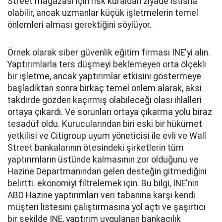
Street mağazası için risk kuraldan ziyade istisna
olabilir, ancak uzmanlar küçük işletmelerin temel
önlemleri alması gerektiğini söylüyor.
Örnek olarak siber güvenlik eğitim firması INE'yi alın.
Yaptırımlarla ters düşmeyi beklemeyen orta ölçekli
bir işletme, ancak yaptırımlar etkisini göstermeye
başladıktan sonra birkaç temel önlem alarak, aksi
takdirde gözden kaçırmış olabileceği olası ihlalleri
ortaya çıkardı. Ve sorunları ortaya çıkarma yolu biraz
tesadüf oldu. Kurucularından biri eski bir hükümet
yetkilisi ve Citigroup uyum yöneticisi ile evli ve Wall
Street bankalarının ötesindeki şirketlerin tüm
yaptırımların üstünde kalmasının zor olduğunu ve
Hazine Departmanından gelen desteğin gitmediğini
belirtti. ekonomiyi filtrelemek için. Bu bilgi, INE'nin
ABD Hazine yaptırımları veri tabanına karşı kendi
müşteri listesini çalıştırmasına yol açtı ve şaşırtıcı
bir şekilde INE, yaptırım uygulanan bankacılık