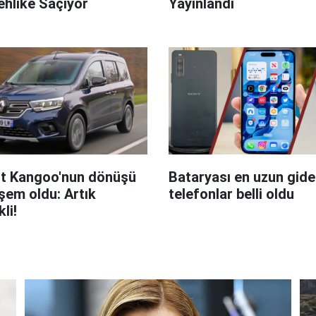
hlike Saçıyor
Yayınlandı
t Kangoo'nun dönüşü
Bataryası en uzun giden
em oldu: Artık
telefonlar belli oldu
kli!