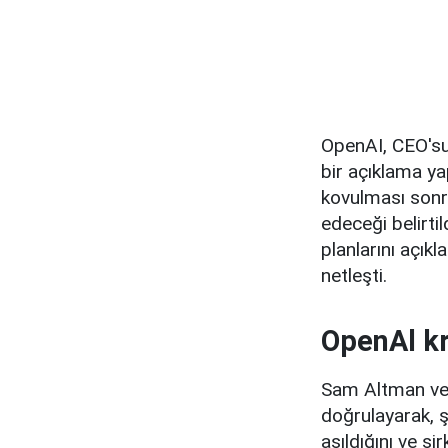
OpenAI, CEO'su
bir açıklama ya
kovulması sonr
edeceği belirt
planlarını açıkl
netleşti.
OpenAl kr
Sam Altman ve 
doğrulayarak, ş
aşıldığını ve ş