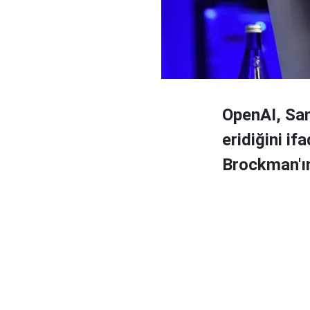
OpenAI, Sam
eridiğini i
Brockman'ın