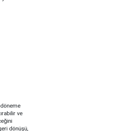
ir döneme
rabilir ve
eğini
geri dönüşü,