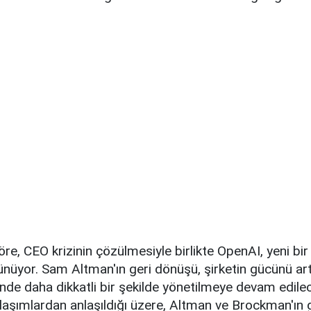
re, CEO krizinin çözülmesiyle birlikte OpenAI, yeni b
ünüyor. Sam Altman'ın geri dönüşü, şirketin gücünü artı
de daha dikkatli bir şekilde yönetilmeye devam edilec
laşımlardan anlaşıldığı üzere, Altman ve Brockman'ın 