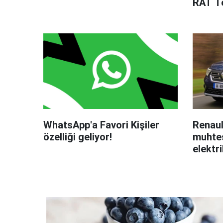
RAT Te
WhatsApp'a Favori Kişiler
Renaul
özelliği geliyor!
muhteş
elektri