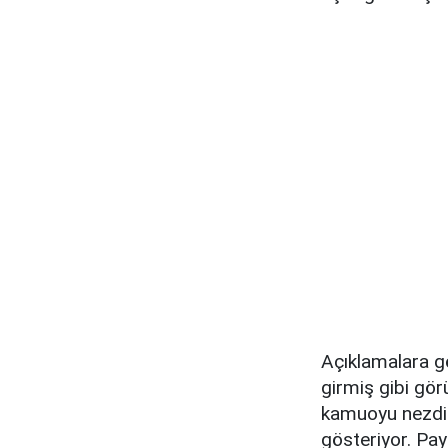
Açıklamalara gö
girmiş gibi gör
kamuoyu nezdin
gösteriyor. Pay