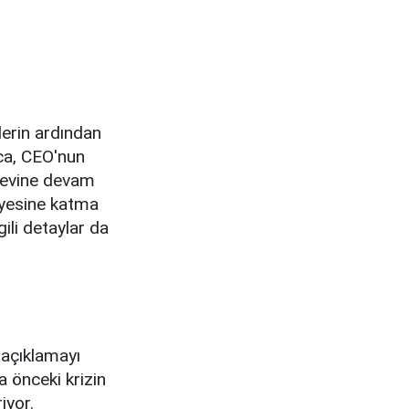
erin ardından
ıca, CEO'nun
revine devam
nyesine katma
gili detaylar da
açıklamayı
a önceki krizin
iyor.