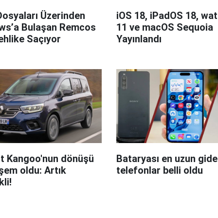
Dosyaları Üzerinden
iOS 18, iPadOS 18, wa
ws’a Bulaşan Remcos
11 ve macOS Sequoia
hlike Saçıyor
Yayınlandı
t Kangoo'nun dönüşü
Bataryası en uzun giden
em oldu: Artık
telefonlar belli oldu
kli!