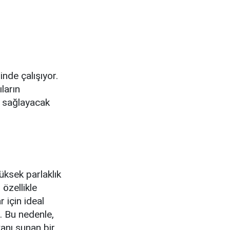
inde çalışıyor.
ların
i sağlayacak
üksek parlaklık
 özellikle
r için ideal
. Bu nedenle,
nı sunan bir