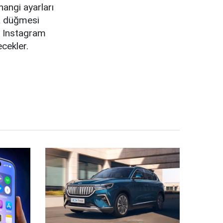
 hangi ayarları
a düğmesi
ı Instagram
cekler.