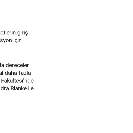
tlerin giriş
syon için
 da dereceler
al daha fazla
 Fakültesi'nde
dra Blanke ile