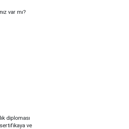
nız var mı?
lık diploması
 sertifikaya ve