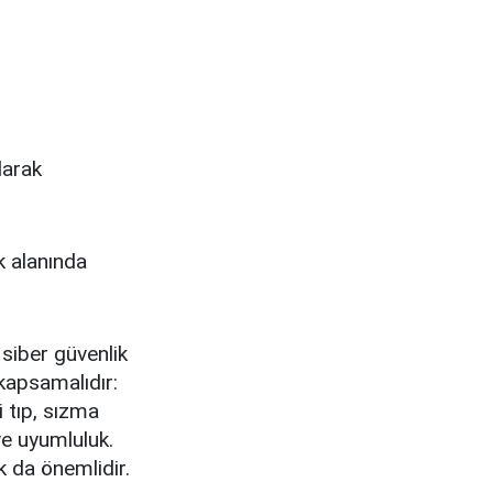
larak
k alanında
, siber güvenlik
 kapsamalıdır:
i tıp, sızma
 ve uyumluluk.
k da önemlidir.