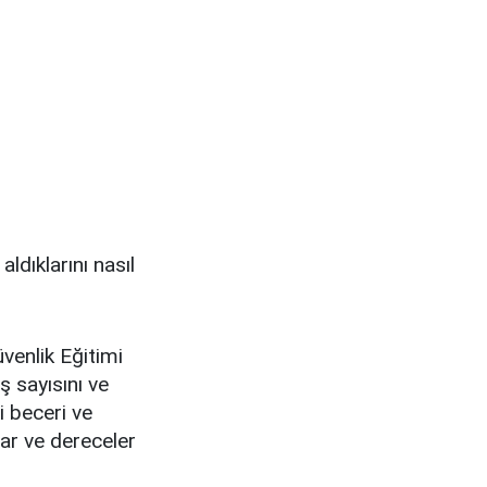
ldıklarını nasıl
venlik Eğitimi
ş sayısını ve
gi beceri ve
lar ve dereceler