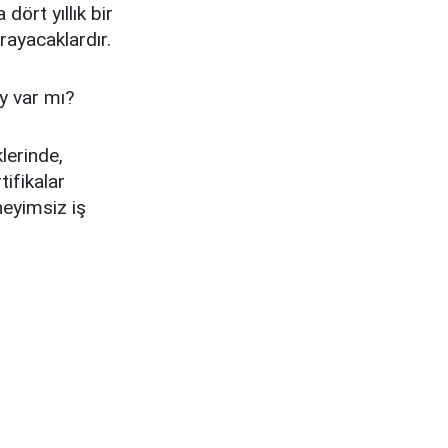
dört yıllık bir
rayacaklardır.
y var mı?
klerinde,
tifikalar
eneyimsiz iş