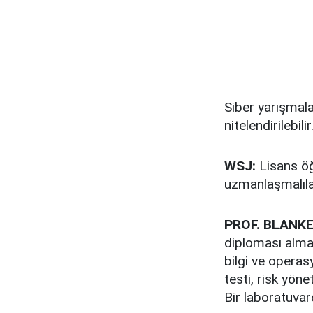
Siber yarışmala
nitelendirilebilir
WSJ:
Lisans öğ
uzmanlaşmalıla
PROF. BLANKE
diploması almalı
bilgi ve operasy
testi, risk yöne
Bir laboratuvar