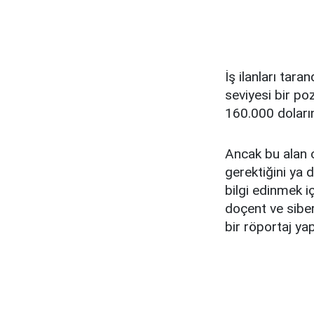
İş ilanları tar
seviyesi bir po
160.000 doların
Ancak bu alan o
gerektiğini ya 
bilgi edinmek i
doçent ve siber
bir röportaj yap