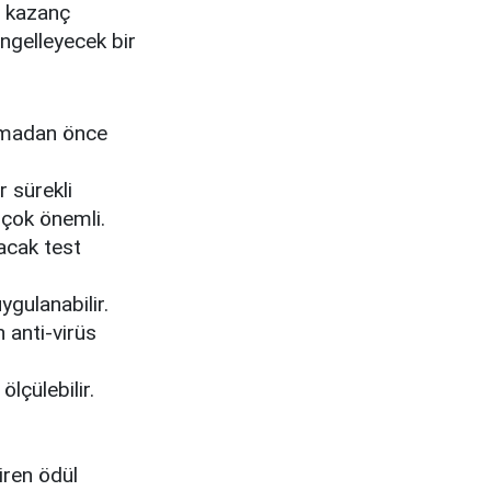
ız kazanç
engelleyecek bir
almadan önce
er sürekli
 çok önemli.
tacak test
ygulanabilir.
n anti-virüs
ölçülebilir.
iren ödül