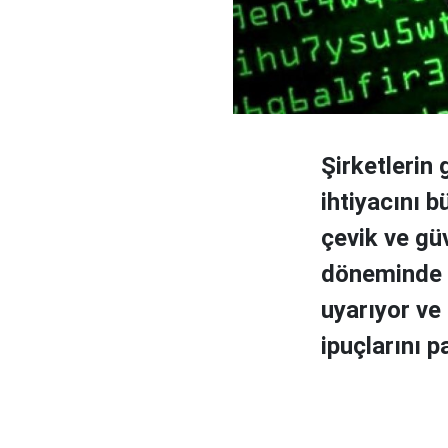
Şirketlerin
ihtiyacını 
çevik ve güv
döneminde zi
uyarıyor ve 
ipuçlarını p