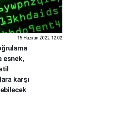
15 Haziran 2022 12:02
doğrulama
a esnek,
til
lara karşı
yebilecek