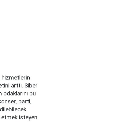
n hizmetlerin
ini arttı. Siber
n odaklarını bu
onser, parti,
edilebilecek
e etmek isteyen