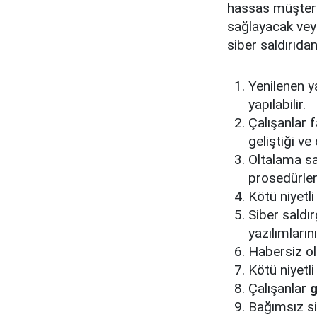
hassas müşteri 
sağlayacak veya
siber saldırıd
Yenilenen y
yapılabilir.
Çalışanlar fa
geliştiği v
Oltalama sal
prosedürleri
Kötü niyetli
Siber saldır
yazılımların
Habersiz olt
Kötü niyetli
Çalışanlar
g
Bağımsız si