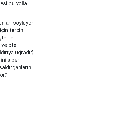
esi bu yolla
şunları söylüyor:
için tercih
terilerinin
 ve otel
ldırıya uğradığı
ini siber
saldırganların
or.”