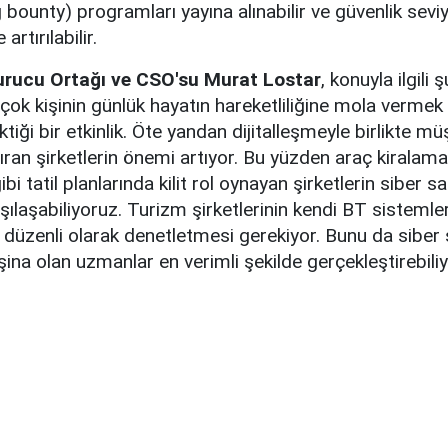
g bounty) programları yayına alınabilir ve güvenlik seviy
artırılabilir.
rucu Ortağı ve CSO'su Murat Lostar
, konuyla ilgili 
irçok kişinin günlük hayatın hareketliliğine mola vermek 
ektiği bir etkinlik. Öte yandan dijitalleşmeyle birlikte müş
ndıran şirketlerin önemi artıyor. Bu yüzden araç kiralama
i tatil planlarında kilit rol oynayan şirketlerin siber sa
rşılaşabiliyoruz. Turizm şirketlerinin kendi BT sistemler
şı düzenli olarak denetletmesi gerekiyor. Bunu da siber 
ina olan uzmanlar en verimli şekilde gerçekleştirebiliy