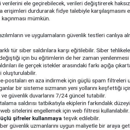
verilerini ele geçirebilecek, verileri değiştirerek haks
 erişimleri durdurarak fidye talebiyle karşılaşmasını 
an kaçınması mümkün.
azılımların ve uygulamaların güvenlik testleri canlıya 
rklı tür siber saldırılara karşı eğitilebilir. Siber tehlikel
e değiştiği için bu eğitimlerin de her zaman yenilenmesi
dırıları ile gerçek istekler arasındaki farkı açığa çıkar
 oluşturulabilir.
 e-postaları en aza indirmek için güçlü spam filtreleri u
ganlar bir sisteme sızmanın yeni yollarını keşfettiği içi
ı ve güvenlik duvarlarını 7/24 güncel tutabilir.
alama saldırısı tatbikatıyla ekiplerin farkındalık düzeyi 
 web sitelerini engellemek için web filtresi kullanılabilir.
üçlü şifreler kullanmaya
teşvik edilebilir.
ber güvenlik uzmanlarını uygun maliyetle bir araya get