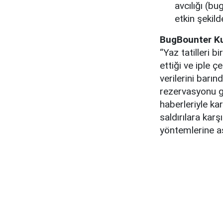
avcılığı (bu
etkin şekilde 
BugBounter Ku
“Yaz tatilleri b
ettiği ve iple ç
verilerini barı
rezervasyonu gib
haberleriyle ka
saldırılara kar
yöntemlerine aş