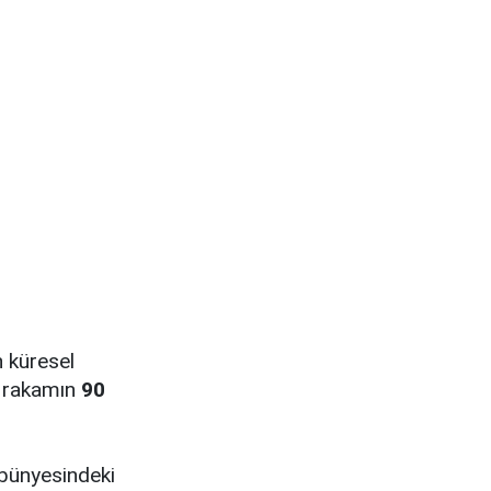
n küresel
u rakamın
90
bünyesindeki