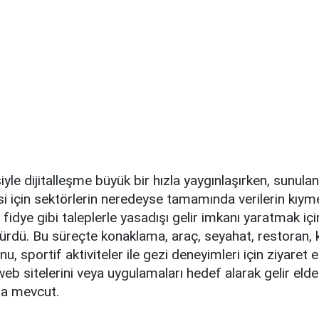
yle dijitalleşme büyük bir hızla yaygınlaşırken, sunula
esi için sektörlerin neredeyse tamamında verilerin kıymet
 fidye gibi taleplerle yasadışı gelir imkanı yaratmak içi
ürdü. Bu süreçte konaklama, araç, seyahat, restoran, k
u, sportif aktiviteler ile gezi deneyimleri için ziyaret 
eb sitelerini veya uygulamaları hedef alarak gelir eld
da mevcut.