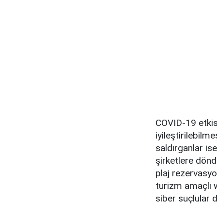
COVID-19 etkisi
iyileştirilebilm
saldırganlar ise
şirketlere dönd
plaj rezervasyon
turizm amaçlı w
siber suçlular 