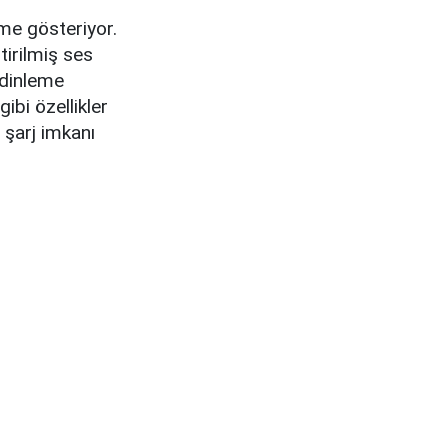
şme gösteriyor.
tirilmiş ses
 dinleme
ibi özellikler
 şarj imkanı