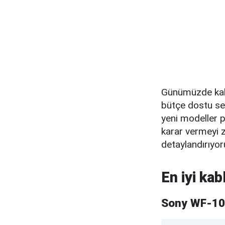
Günümüzde kabl
bütçe dostu se
yeni modeller pi
karar vermeyi zo
detaylandırıyor
En iyi kab
Sony WF-1