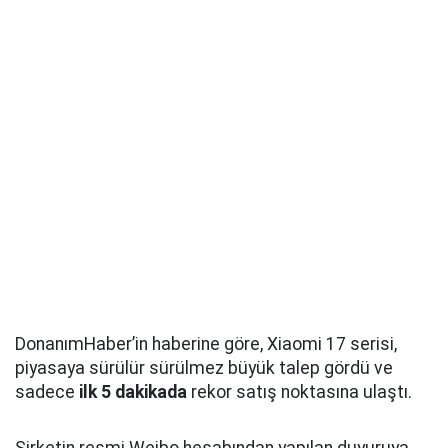
DonanımHaber’in haberine göre, Xiaomi 17 serisi,
piyasaya sürülür sürülmez büyük talep gördü ve
sadece
ilk 5 dakikada
rekor satış noktasına ulaştı.
Şirketin resmi Weibo hesabından yapılan duyuruya