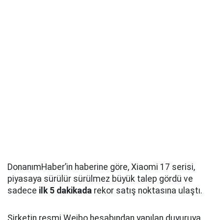
DonanımHaber’in haberine göre, Xiaomi 17 serisi,
piyasaya sürülür sürülmez büyük talep gördü ve
sadece
ilk 5 dakikada
rekor satış noktasına ulaştı.
Şirketin resmi Weibo hesabından yapılan duyuruya