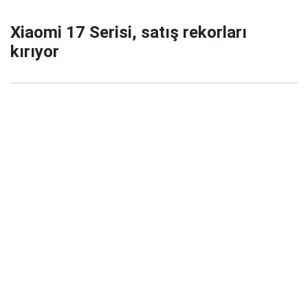
Xiaomi 17 Serisi, satış rekorları
kırıyor
29 Eylül 2025 22:02
Xiaomi’nin yeni amiral gemisi serisi Xiaomi 17 / 17