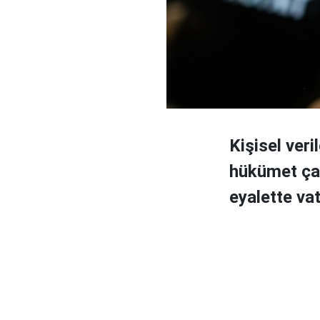
Kişisel veri
hükümet çal
eyalette va