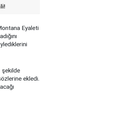
i!
Montana Eyaleti
adığını
ylediklerini
 şekilde
sözlerine ekledi.
çacağı