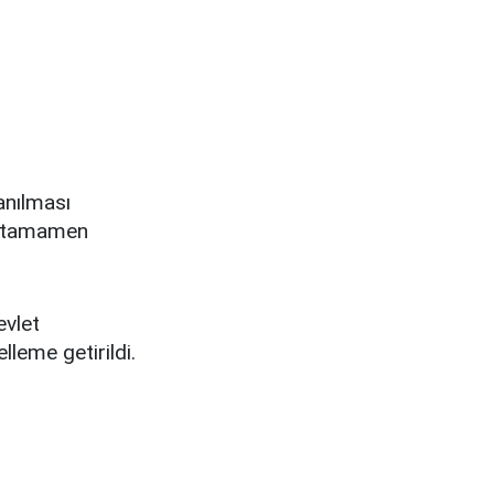
anılması
te tamamen
evlet
lleme getirildi.