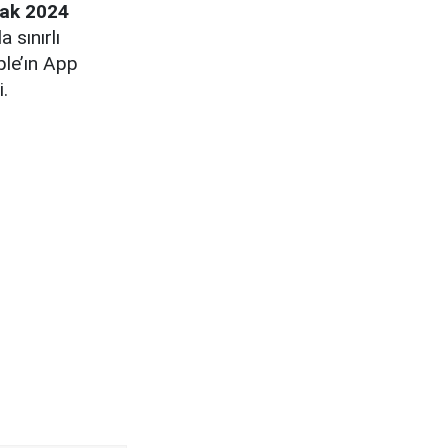
ak 2024
 sınırlı
le’ın App
i.