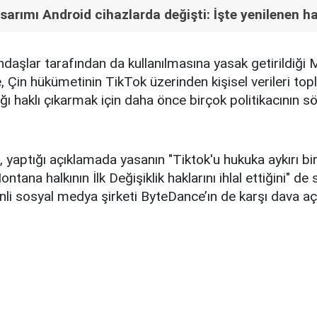
rımı Android cihazlarda değişti: İşte yenilenen hal
daşlar tarafından da kullanılmasına yasak getirildiği 
e, Çin hükümetinin TikTok üzerinden kişisel verileri topl
ğı haklı çıkarmak için daha önce birçok politikacının sö
, yaptığı açıklamada yasanın "Tiktok'u hukuka aykırı bir
tana halkının İlk Değişiklik haklarını ihlal ettiğini" de 
inli sosyal medya şirketi ByteDance’ın de karşı dava a