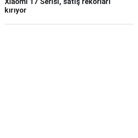
Xiaomi 17 Serisi, satış rekorları
kırıyor
29 Eylül 2025 22:02
Xiaomi’nin yeni amiral gemisi serisi Xiaomi 17 / 17
Pro / 17 Pro Max, China’da satışa çıktığı ilk 5
dakikada büyük ilgi gördü ve şirket tarihinde yeni bir