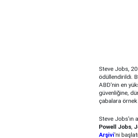
Steve Jobs, 20
ödüllendirildi.
ABD'nin en yüks
güvenliğine, dü
çabalara örnek n
Steve Jobs'ın a
Powell Jobs
,
J
Arşivi
'ni başlat