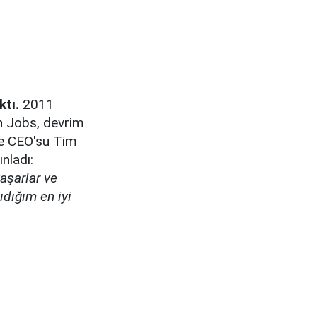
tı.
2011
n Jobs, devrim
ple CEO'su Tim
nladı:
aşarlar ve
ıdığım en iyi