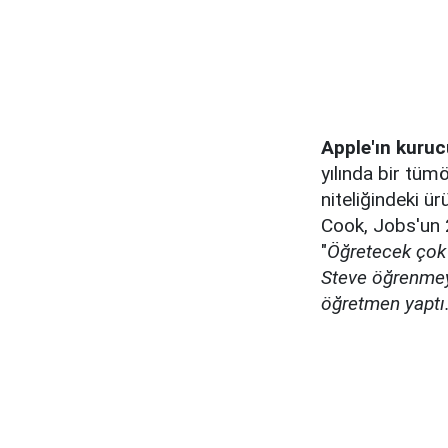
Apple'ın kuru
yılında bir tü
niteliğindeki ü
Cook, Jobs'un 
"
Öğretecek çok 
Steve öğrenmeyi
öğretmen yaptı.