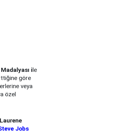
 Madalyası i
le
rttiğine göre
erlerine veya
ya özel
Laurene
Steve Jobs