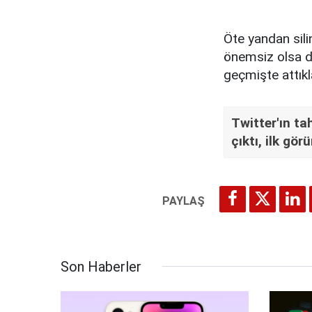
Öte yandan sili
önemsiz olsa da
geçmişte attıkl
Twitter'ın ta
çıktı, ilk gör
Son Haberler