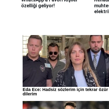
özelliği geliyor!
muhteş
elektri