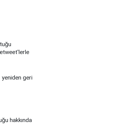
ltuğu
etweet'lerle
n yeniden geri
duğu hakkında