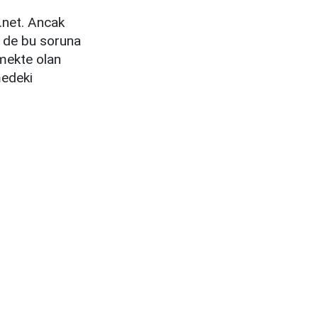
e.net. Ancak
si de bu soruna
kmekte olan
medeki