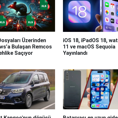
Dosyaları Üzerinden
iOS 18, iPadOS 18, wa
ws’a Bulaşan Remcos
11 ve macOS Sequoia
hlike Saçıyor
Yayınlandı
t Kangoo'nun dönüşü
Bataryası en uzun giden