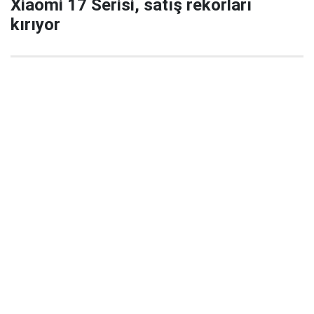
Xiaomi 17 Serisi, satış rekorları
kırıyor
29 Eylül 2025 22:02
Xiaomi’nin yeni amiral gemisi serisi Xiaomi 17 / 17
Pro / 17 Pro Max, China’da satışa çıktığı ilk 5
dakikada büyük ilgi gördü ve şirket tarihinde yeni bir