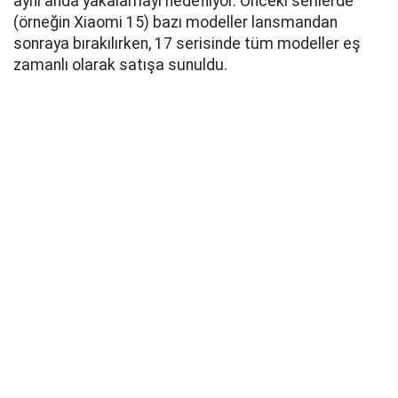
aynı anda yakalamayı hedefliyor. Önceki serilerde
(örneğin Xiaomi 15) bazı modeller lansmandan
sonraya bırakılırken, 17 serisinde tüm modeller eş
zamanlı olarak satışa sunuldu.