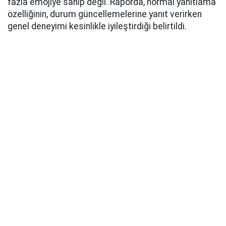
fazla emojiye sahip değil. Raporda, normal yanıtlama
özelliğinin, durum güncellemelerine yanıt verirken
genel deneyimi kesinlikle iyileştirdiği belirtildi.