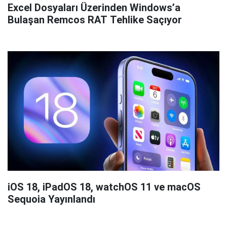
Excel Dosyaları Üzerinden Windows’a
Bulaşan Remcos RAT Tehlike Saçıyor
iOS 18, iPadOS 18, watchOS 11 ve macOS
Sequoia Yayınlandı