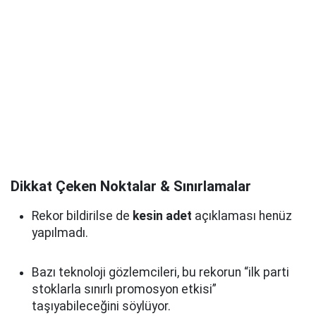
Dikkat Çeken Noktalar & Sınırlamalar
Rekor bildirilse de
kesin adet
açıklaması henüz
yapılmadı.
Bazı teknoloji gözlemcileri, bu rekorun “ilk parti
stoklarla sınırlı promosyon etkisi”
taşıyabileceğini söylüyor.