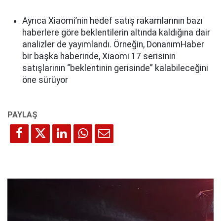
Ayrıca Xiaomi’nin hedef satış rakamlarının bazı
haberlere göre beklentilerin altında kaldığına dair
analizler de yayımlandı. Örneğin, DonanımHaber
bir başka haberinde, Xiaomi 17 serisinin
satışlarının “beklentinin gerisinde” kalabileceğini
öne sürüyor