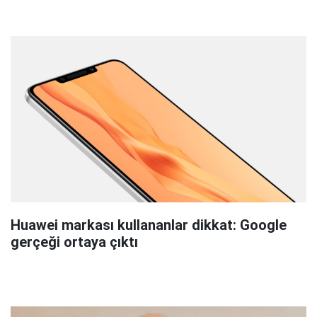
Huawei markası kullananlar dikkat: Google
gerçeği ortaya çıktı