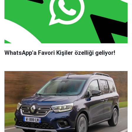
WhatsApp'a Favori Kişiler özelliği geliyor!