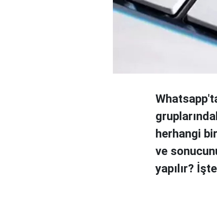
Whatsapp'ta
gruplarındak
herhangi bi
ve sonucunu
yapılır? İşte