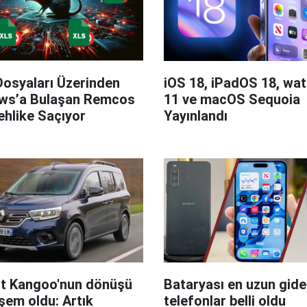
Dosyaları Üzerinden
iOS 18, iPadOS 18, wa
ws’a Bulaşan Remcos
11 ve macOS Sequoia
hlike Saçıyor
Yayınlandı
t Kangoo'nun dönüşü
Bataryası en uzun giden
em oldu: Artık
telefonlar belli oldu