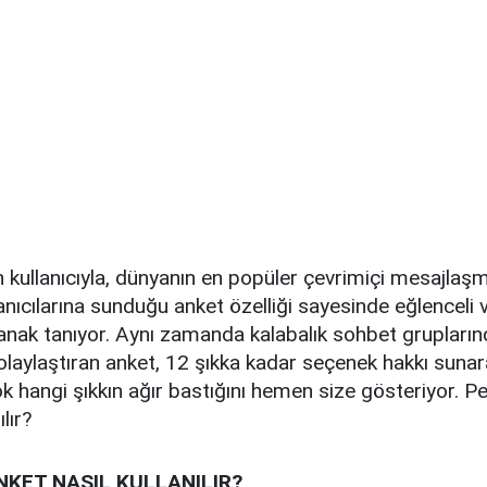
n kullanıcıyla, dünyanın en popüler çevrimiçi mesajla
nıcılarına sunduğu anket özelliği sayesinde eğlenceli v
nak tanıyor. Aynı zamanda kalabalık sohbet gruplarınd
olaylaştıran anket, 12 şıkka kadar seçenek hakkı sunar
k hangi şıkkın ağır bastığını hemen size gösteriyor. 
lır?
KET NASIL KULLANILIR?