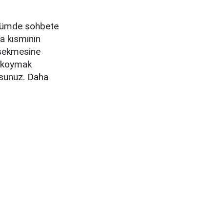
ürümde sohbete
a kısmının
 sekmesine
a koymak
orsunuz. Daha