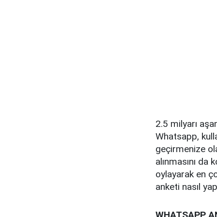
2.5 milyarı aşa
Whatsapp, kulla
geçirmenize ola
alınmasını da k
oylayarak en ço
anketi nasıl yapı
WHATSAPP AN