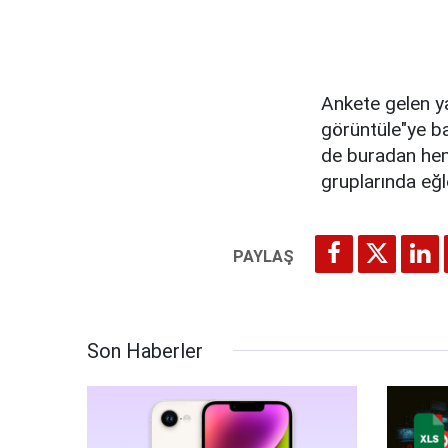
Ankete gelen ya
görüntüle"ye ba
de buradan hem
gruplarında eğle
Son Haberler