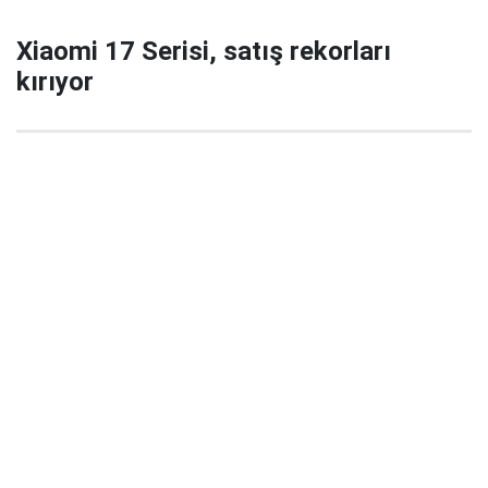
Xiaomi 17 Serisi, satış rekorları
kırıyor
29 Eylül 2025 22:02
Xiaomi’nin yeni amiral gemisi serisi Xiaomi 17 / 17