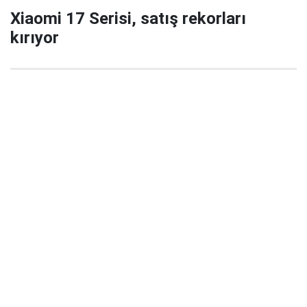
Xiaomi 17 Serisi, satış rekorları
kırıyor
29 Eylül 2025 22:02
Xiaomi’nin yeni amiral gemisi serisi Xiaomi 17 / 17
Pro / 17 Pro Max, China’da satışa çıktığı ilk 5