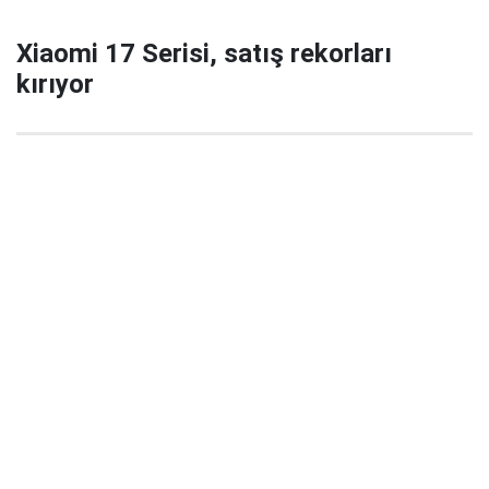
Xiaomi 17 Serisi, satış rekorları
kırıyor
29 Eylül 2025 22:02
Xiaomi’nin yeni amiral gemisi serisi Xiaomi 17 / 17