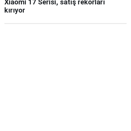
Xiaomi 17 Serisi, satış rekorları
kırıyor
29 Eylül 2025 22:02
Xiaomi’nin yeni amiral gemisi serisi Xiaomi 17 / 17
Pro / 17 Pro Max, China’da satışa çıktığı ilk 5
dakikada büyük ilgi gördü ve şirket tarihinde yeni bir