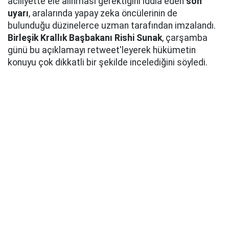
aciliyette ele alınması gerektiğini iddia eden
son
uyarı
, aralarında yapay zeka öncülerinin de
bulunduğu düzinelerce uzman tarafından imzalandı.
Birleşik Krallık Başbakanı Rishi Sunak
, çarşamba
günü bu açıklamayı retweet'leyerek hükümetin
konuyu çok dikkatli bir şekilde incelediğini söyledi.