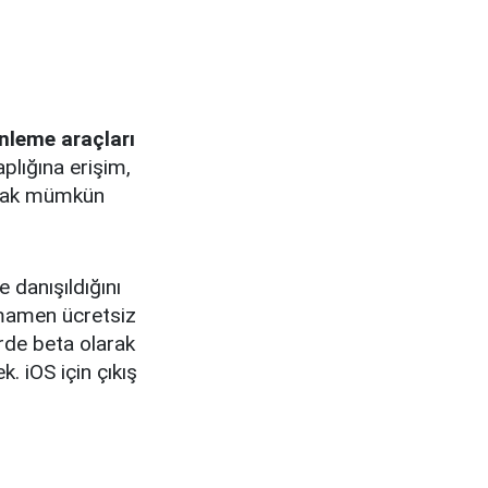
enleme araçları
plığına erişim,
aşmak mümkün
 danışıldığını
amamen ücretsiz
erde beta olarak
. iOS için çıkış