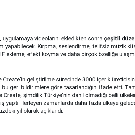
eri, uygulamaya videolarını ekledikten sonra
çeşitli düz
 yapabilecek. Kırpma, seslendirme, telifsiz müzik kita
r, GIF ekleme, efekt koyma ve daha birçok özelliğe ul
 Create'in geliştirilme sürecinde 3000 içerik üreticisine
bu geri bildirimlere göre tasarlandığını ifade etti. T
Create, şimdilik Türkiye'nin dahil olmadığı belli ülkel
kış yaptı. İlerleyen zamanlarda daha fazla ülkeye gelecek
zdeki yıl olarak açıklandı.