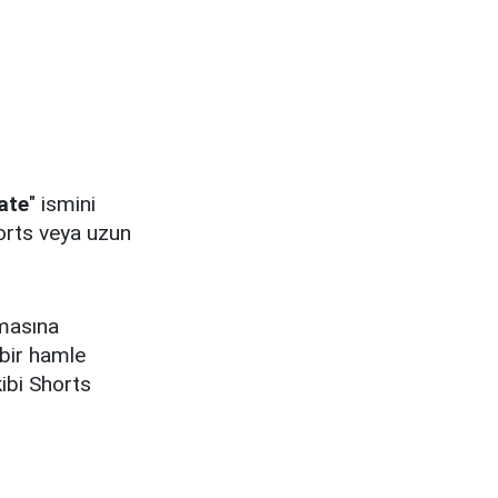
ate
" ismini
horts veya uzun
masına
bir hamle
kibi Shorts