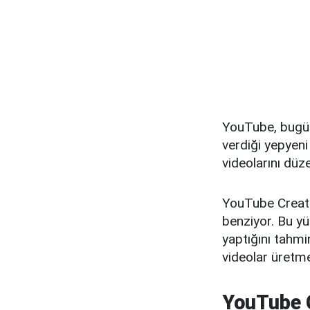
YouTube, bugün
verdiği yepyeni
videolarını düz
YouTube Create
benziyor. Bu y
yaptığını tahmi
videolar üretme
YouTube C