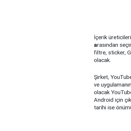
İçerik üreticil
a
rasından seçim
filtre, sticke
olacak.
Şirket, YouTube
ve uygulamanın 
olacak YouTube 
Android için çı
tarihi ise önümü