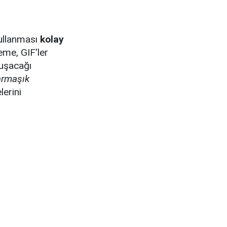
kullanması
kolay
eme, GIF'ler
vuşacağı
rmaşık
lerini