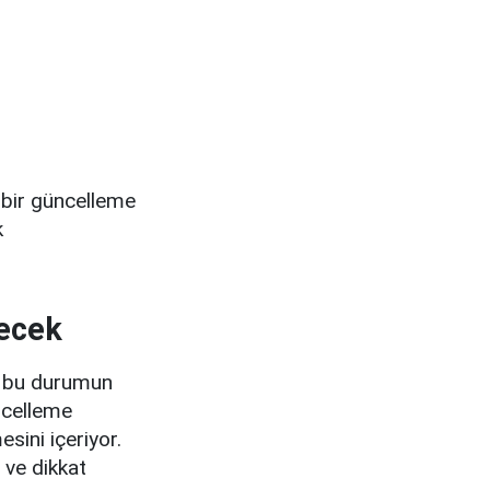
i bir güncelleme
k
lecek
ve bu durumun
üncelleme
sini içeriyor.
 ve dikkat