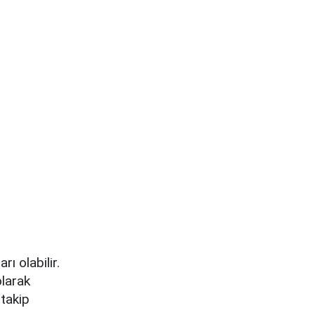
rı olabilir.
olarak
 takip