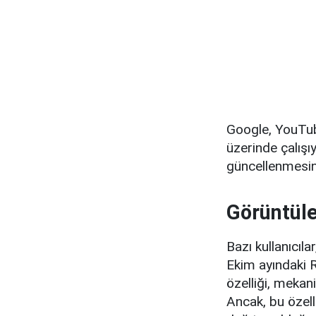
Google, YouTube
üzerinde çalışı
güncellenmesin
Görüntüle
Bazı kullanıcı
Ekim ayındaki R
özelliği, mekan
Ancak, bu özell