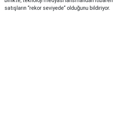
birlikte, teknoloji medyası lansmandan itibaren
satışların “rekor seviyede” olduğunu bildiriyor.