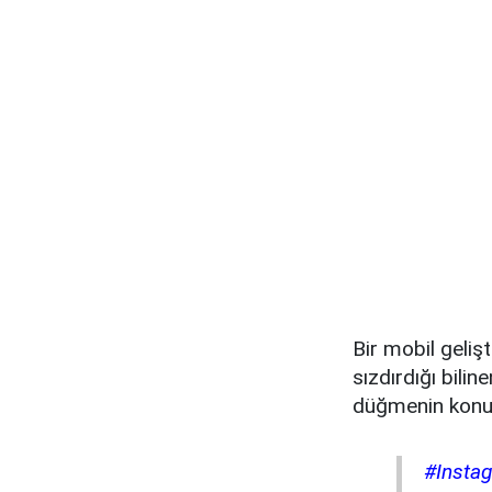
Bir mobil gelişt
sızdırdığı bilin
düğmenin konum
#Insta