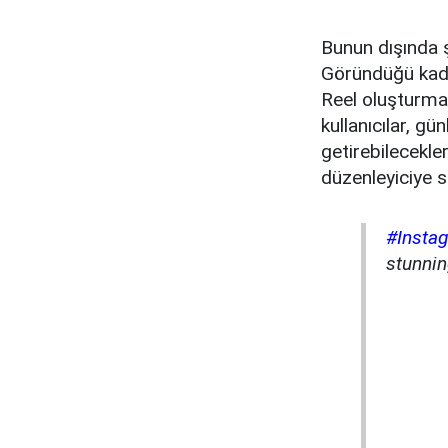
Bunun dışında şi
Göründüğü kadarı
Reel oluşturmal
kullanıcılar, gü
getirebilecekler
düzenleyiciye s
#Insta
stunni