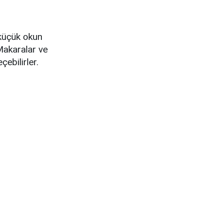
 küçük okun
 Makaralar ve
çebilirler.