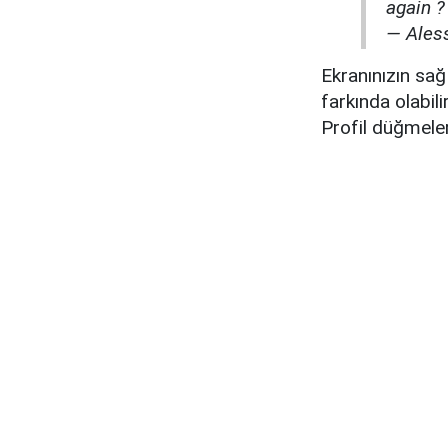
again 
— Ales
Ekranınızın sa
farkında olabil
Profil düğmeleri