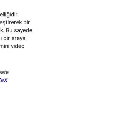
liğidir.
eştirerek bir
ek. Bu sayede
ı bir araya
 mini video
eate
ZeX