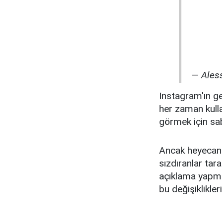
— Ales
Instagram'ın ge
her zaman kulla
görmek için sab
Ancak heyecanl
sızdıranlar tar
açıklama yapma
bu değişiklikle