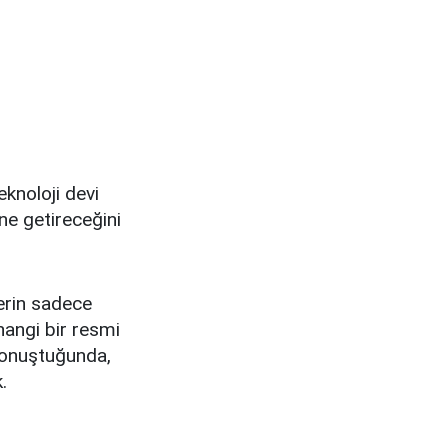
eknoloji devi
 ne getireceğini
erin sadece
rhangi bir resmi
konuştuğunda,
.