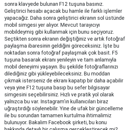
sonra klavyede bulunan F12 tuşuna basınız.
Geliştirici hesabı açacak bu hamle ile farklı işlemler
yapacağız. Daha sonra geliştirici ekranın sol üstünde
mobil simgesi yer alıyor. Mevcut tarayıcıyı
mobildeymiş gibi kullanmak için bunu seçiyoruz.
Seçtikten sonra ekranın değiştiğiniz ve artık fotoğraf
paylaşma ibaresinin geldiğini göreceksiniz. İşte bu
noktadan sonra fotoğraf paylaşmak çok basit. F5
tuşuna basarak ekranı yenileyin ve tam anlamıyla
mobil deneyimi yaşayın. Bu şekilde fotoğraflarınızı
dilediğiniz gibi yükleyebileceksiniz. Bu moddan
çıkmak isterseniz de ekranı kapatıp bir daha açabilir
veya yine F12 tuşuna basıp bu sefer bilgisayar
simgesini seçebilirsiniz. Hızlı ve pratik yol olarak
yalnızca bu var. Instagram'ın kullanıcıları biraz
uğraştırdığı söylenebilir. Yine de ufak bir güncelleme
ile bu sorundan tamamen kurtulma ihtimalimiz
bulunuyor. Bakalım Facebook şirketi, bu konu
hakkında detaylı bir çalışma gerçekleştirecek mi?