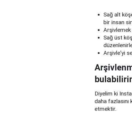
Sağ alt köşe
bir insan si
Arşivlemek 
Sağ üst köş
düzenlenirle
Arşivle'yi s
Arşivlenm
bulabilir
Diyelim ki Insta
daha fazlasını 
etmektir.