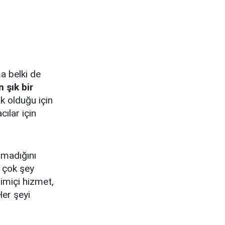
a belki de
 şık bir
k olduğu için
cılar için
olmadığını
r çok şey
imiçi hizmet,
er şeyi