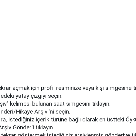
tekrar açmak için profil resminize veya kişi simgesine tı
edeki yatay çizgiyi seçin.
şiv" kelimesi bulunan saat simgesini tıklayın.
nderi/Hikaye Arşivi'ni seçin.
, istediğiniz içerik türüne bağlı olarak en üstteki Öykü
rşiv Gönder'i tıklayın.
e tekrar göstermek istediğiniz arşivlenmiş gönderiye tık