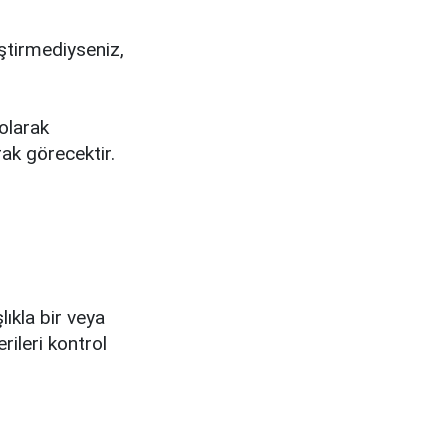
eştirmediyseniz,
 olarak
rak görecektir.
lıkla bir veya
ileri kontrol