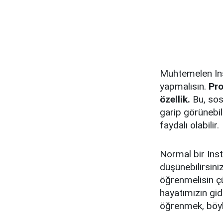
Muhtemelen Ins
yapmalısın.
Pro
özellik.
Bu, sos
garip görünebili
faydalı olabilir.
Normal bir Inst
düşünebilirsini
öğrenmelisin ç
hayatımızın gi
öğrenmek, böyl