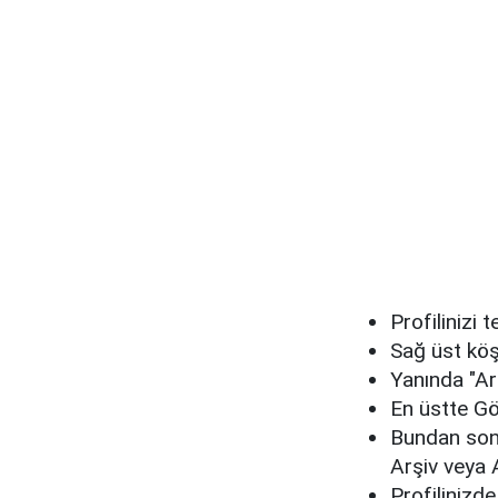
Profilinizi 
Sağ üst köş
Yanında "Ar
En üstte Gö
Bundan sonra
Arşiv veya A
Profilinizd