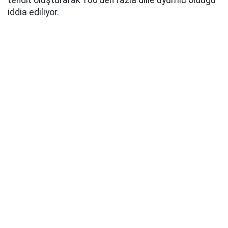
tehdit oluşturarak 100'den fazla dille uyumlu olduğu
iddia ediliyor.