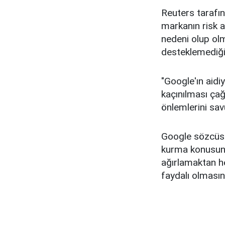
Reuters tarafın
markanın risk a
nedeni olup olm
desteklemediğin
"Google'ın aidi
kaçınılması çağ
önlemlerini sav
Google sözcüsü
kurma konusunda
ağırlamaktan he
faydalı olmasın