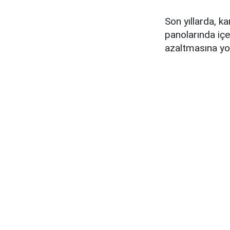
Son yıllarda, k
panolarında içer
azaltmasına yol