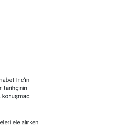
abet Inc'in
r tarihçinin
uk konuşmacı
eri ele alırken