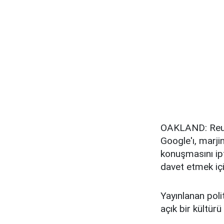
OAKLAND: Reute
Google'ı, marjin
konuşmasını ip
davet etmek için
Yayınlanan poli
açık bir kültür