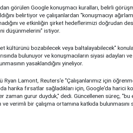
dan görülen Google konuşmacı kuralları, belirli görü
ldığını belirtiyor ve çalışanlardan "konuşmacıyı ağırlama
adığını ve etkinliğin şirket hedeflerimizi doğrudan des
i düşünmelerini" istiyor.
yet kültürünü bozabilecek veya baltalayabilecek" konul
rısında bulunuyor ve konuşmacıların siyasi adayları ve
unmasının yasaklandığını yineliyor.
 Ryan Lamont, Reuters'e "Çalışanlarımız için öğrenme
 harika fırsatlar sağladıkları için, Google'da harici k
r zaman gurur duyduk," dedi. Güncellenen süreç, "bu et
ı ve verimli bir çalışma ortamına katkıda bulunmasını 