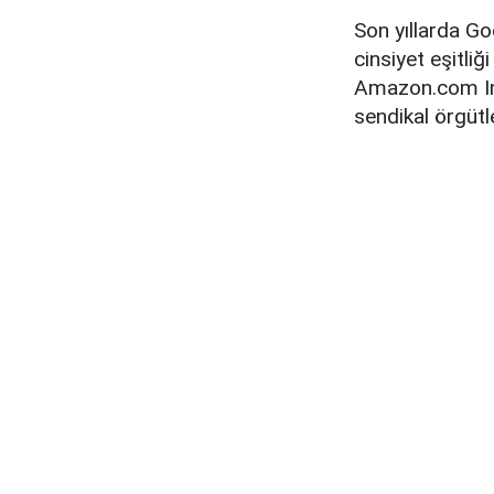
Son yıllarda Goo
cinsiyet eşitli
Amazon.com Inc,
sendikal örgütl