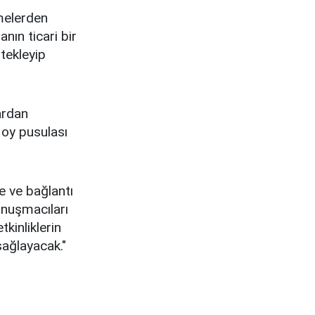
şmelerden
nın ticari bir
tekleyip
ardan
 oy pusulası
 ve bağlantı
onuşmacıları
kinliklerin
sağlayacak."