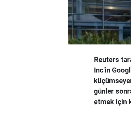
Reuters tar
Inc'in Googl
küçümseyen 
günler sonr
etmek için k