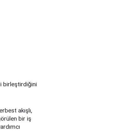
 birleştirdiğini
rbest akışlı,
örülen bir iş
yardımcı