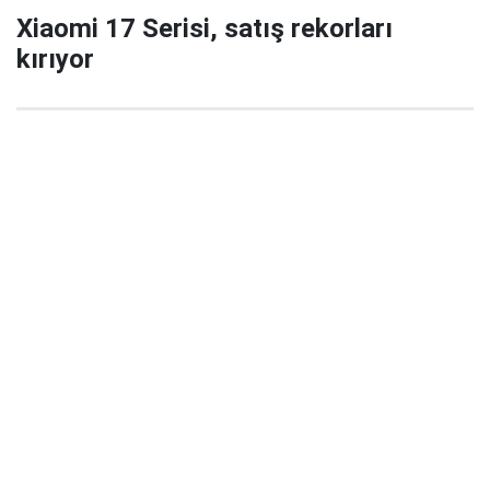
Xiaomi 17 Serisi, satış rekorları
kırıyor
29 Eylül 2025 22:02
Xiaomi’nin yeni amiral gemisi serisi Xiaomi 17 / 17
Pro / 17 Pro Max, China’da satışa çıktığı ilk 5