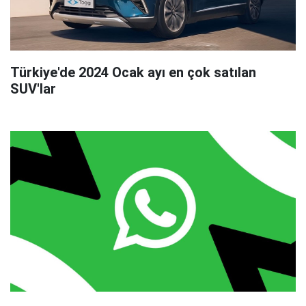
Türkiye'de 2024 Ocak ayı en çok satılan
SUV'lar