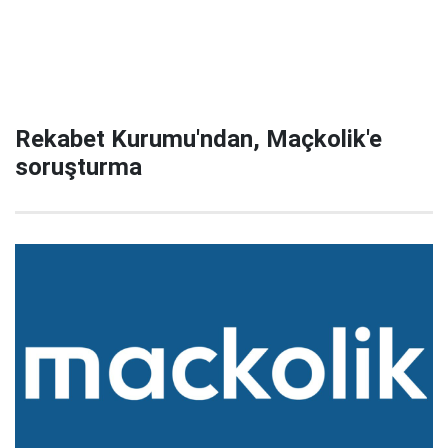
Rekabet Kurumu'ndan, Maçkolik'e
soruşturma