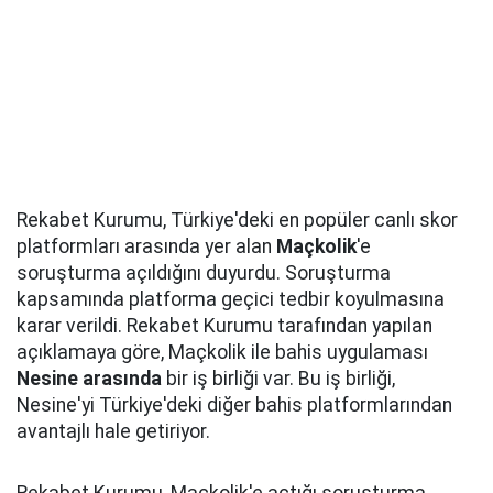
Rekabet Kurumu, Türkiye'deki en popüler canlı skor
platformları arasında yer alan
Maçkolik
'e
soruşturma açıldığını duyurdu. Soruşturma
kapsamında platforma geçici tedbir koyulmasına
karar verildi. Rekabet Kurumu tarafından yapılan
açıklamaya göre, Maçkolik ile bahis uygulaması
Nesine arasında
bir iş birliği var. Bu iş birliği,
Nesine'yi Türkiye'deki diğer bahis platformlarından
avantajlı hale getiriyor.