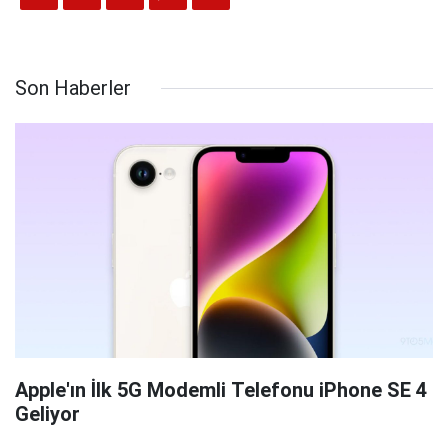
Son Haberler
Apple'ın İlk 5G Modemli Telefonu iPhone SE 4
Geliyor