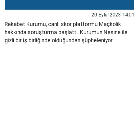
20 Eylül 2023 14:01
Rekabet Kurumu, canlı skor platformu Maçkolik
hakkında soruşturma başlattı. Kurumun Nesine ile
gizli bir iş birliğinde olduğundan şüpheleniyor.