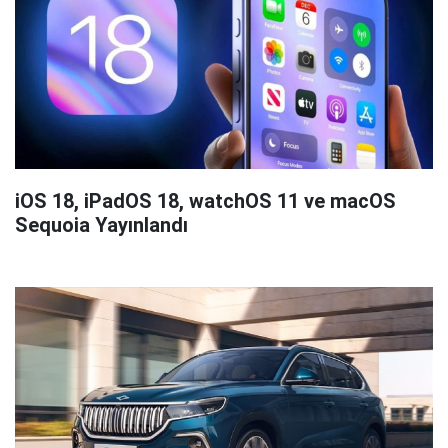
iOS 18, iPadOS 18, watchOS 11 ve macOS
Sequoia Yayınlandı