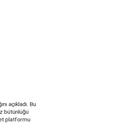
ını açıkladı. Bu
ez bütünlüğü
rnet platformu