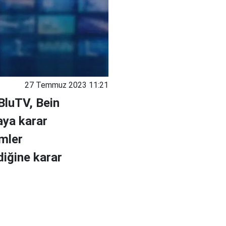
27 Temmuz 2023 11:21
BluTV, Bein
aya karar
lmler
diğine karar