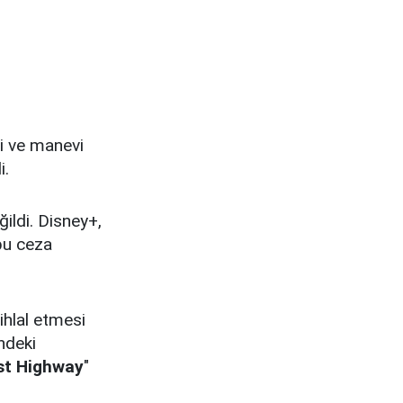
i ve manevi
i.
ildi. Disney+,
 bu ceza
ihlal etmesi
indeki
st Highway
"