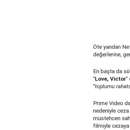
Öte yandan Netf
değerlerine, gen
En başta da söy
"
Love, Victor
"
"
toplumu rahats
Prime Video da 
nedeniyle ceza 
müstehcen sahn
filmiyle cezaya