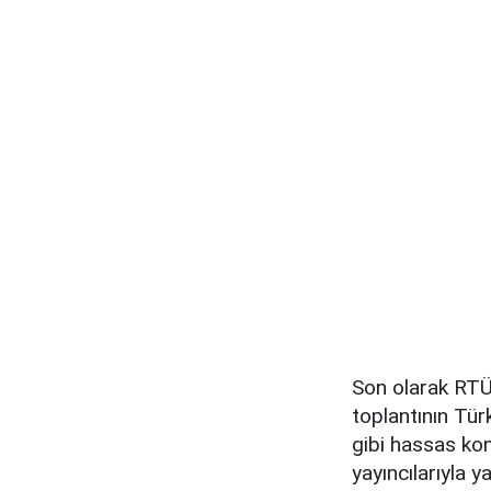
Son olarak RTÜK
toplantının Tür
gibi hassas konu
yayıncılarıyla y