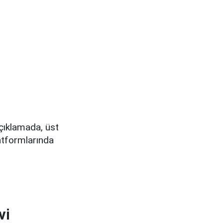
çıklamada, üst
atformlarında
vi