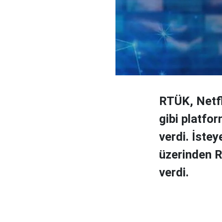
RTÜK, Netfl
gibi platfo
verdi. İstey
üzerinden RT
verdi.