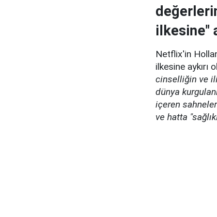
değerleri
ilkesine" 
Netflix'in Holl
ilkesine aykırı 
cinselliğin ve i
dünya kurgula
içeren sahneler
ve hatta "sağlı