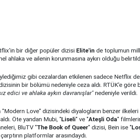
lix'in bir diğer popüler dizisi
Elite'in
de toplumun mill
el ahlaka ve ailenin korunmasına aykırı olduğu belirtild
lediğimiz gibi cezalardan etkilenen sadece Netflix değ
 dizisinin bir bölümü nedeniyle ceza aldı. RTÜK'e göre
ız edici ve ahlaka aykırı davranışlar"
nedeniyle verildi.
"Modern Love" dizisindeki diyalogların benzer ilkeleri 
aldı. Öte yandan Mubi, "
Liseli
" ve "
Ateşli Oda
" filmler
eleri, BluTV "
The Book of Queer
" dizisi, Bein ise "
Lo
 çarptırın platformlar arasındaydı.