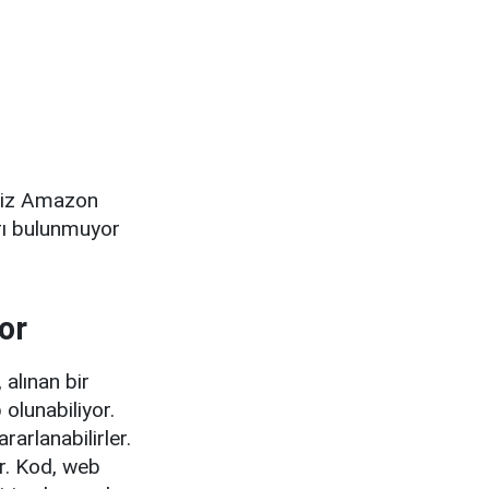
tsiz Amazon
rı bulunmuyor
or
 alınan bir
olunabiliyor.
arlanabilirler.
or. Kod, web