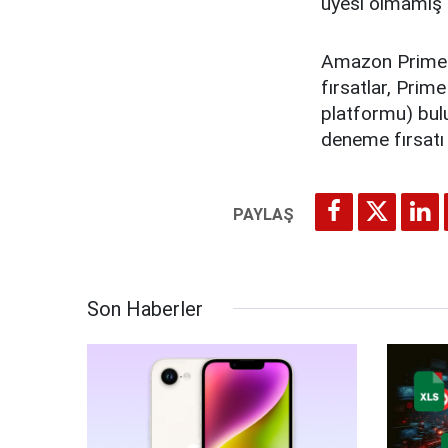
üyesi olmamış k
Amazon Prime ü
fırsatlar, Prim
platformu) bulu
deneme fırsatı
Son Haberler