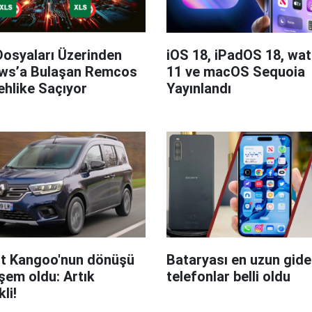
Dosyaları Üzerinden
iOS 18, iPadOS 18, wa
ws’a Bulaşan Remcos
11 ve macOS Sequoia
hlike Saçıyor
Yayınlandı
t Kangoo'nun dönüşü
Bataryası en uzun giden
em oldu: Artık
telefonlar belli oldu
kli!