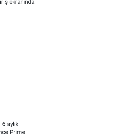
riş ekranında
6 aylık
önce Prime