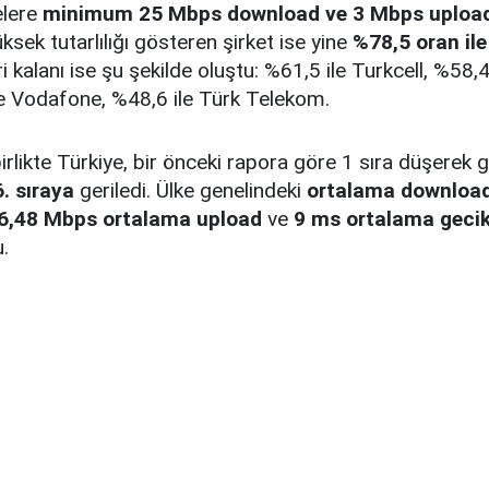
elere
minimum 25 Mbps download ve 3 Mbps uploa
ksek tutarlılığı gösteren şirket ise yine
%78,5 oran il
i kalanı ise şu şekilde oluştu: %61,5 ile Turkcell, %58,4
le Vodafone, %48,6 ile Türk Telekom.
irlikte Türkiye, bir önceki rapora göre 1 sıra düşerek 
. sıraya
geriledi. Ülke genelindeki
ortalama download
6,48 Mbps ortalama upload
ve
9 ms ortalama geci
u.