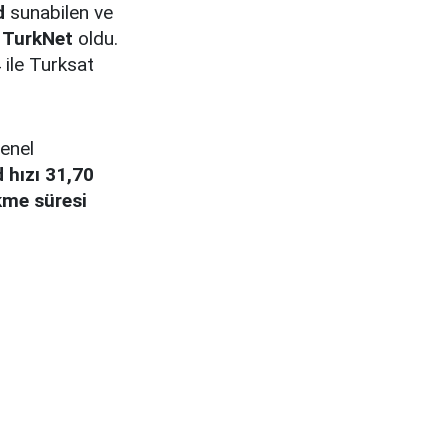
d
sunabilen ve
e TurkNet
oldu.
 ile Turksat
genel
 hızı 31,70
kme süresi