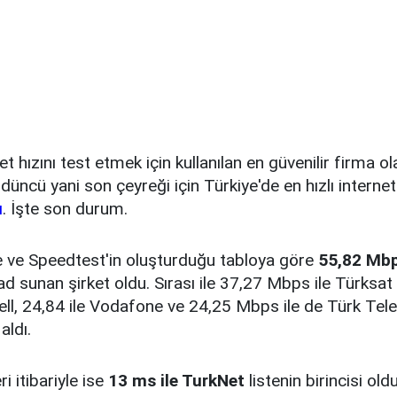
t hızını test etmek için kullanılan en güvenilir firma o
rdüncü yani son çeyreği için Türkiye'de en hızlı internet
ı
. İşte son durum.
re ve Speedtest'in oluşturduğu tabloya göre
55,82 Mbp
ad sunan şirket oldu. Sırası ile 37,27 Mbps ile Türksat
ell, 24,84 ile Vodafone ve 24,25 Mbps ile de Türk Te
aldı.
i itibariyle ise
13 ms ile TurkNet
listenin birincisi ol