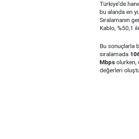
Türkiye'de han
bu alanda en yü
Sıralamanın ger
Kablo, %50,1 i
Bu sonuçlarla b
sıralamada
106
Mbps
olurken,
değerleri oluşt