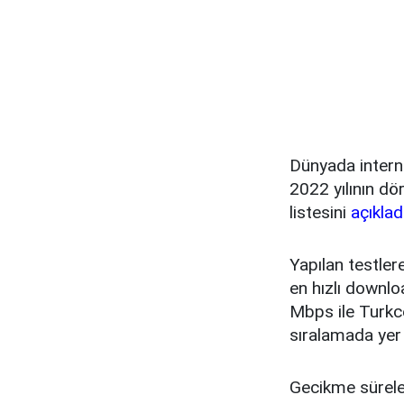
Dünyada interne
2022 yılının dö
listesini
açıklad
Yapılan testle
en hızlı downlo
Mbps ile Turkc
sıralamada yer 
Gecikme süreler