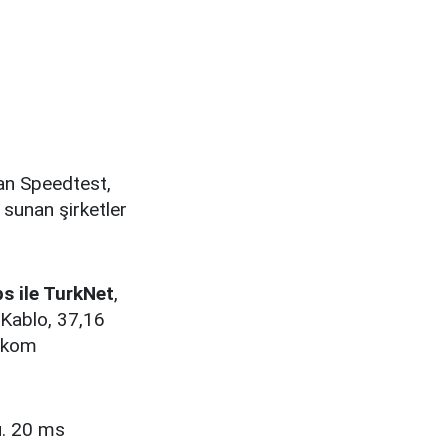
lan Speedtest,
 sunan şirketler
s ile TurkNet
,
 Kablo, 37,16
lekom
du. 20 ms