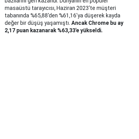
bazılarını geri kazandı. Dünyanın en popüler
masaüstü tarayıcısı, Haziran 2023'te müşteri
tabanında %65,88'den %61,16'ya düşerek kayda
değer bir düşüş yaşamıştı.
Ancak Chrome bu ay
2,17 puan kazanarak %63,33'e yükseldi.