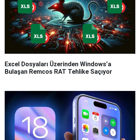
Excel Dosyaları Üzerinden Windows’a
Bulaşan Remcos RAT Tehlike Saçıyor