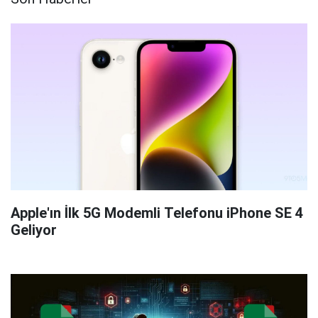
Apple'ın İlk 5G Modemli Telefonu iPhone SE 4
Geliyor