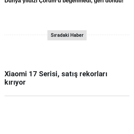
Xiaomi 17 Serisi, satış rekorları
kırıyor