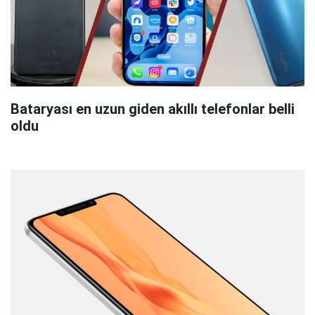
Bataryası en uzun giden akıllı telefonlar belli
oldu