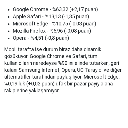
Google Chrome - %63,32 (+2,17 puan)
Apple Safari - %13,13 (-1,35 puan)
Microsoft Edge - %10,75 (-0,03 puan)
Mozilla Firefox - %5,96 (-0,08 puan)
Opera - %4,51 (-0,8 puan)
Mobil tarafta ise durum biraz daha dinamik
gözüküyor. Google Chrome ve Safari, tüm
kullanıcıların neredeyse %90'ını elinde tutarken, geri
kalanı Samsung Internet, Opera, UC Tarayıcı ve diğer
alternatifler tarafından paylaşılıyor. Microsoft Edge,
%0,19'luk (+0,02 puan) ufak bir pazar payıyla ana
rakiplerine yaklaşamıyor.