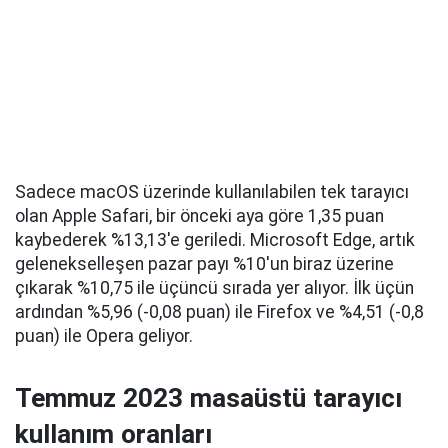
Sadece macOS üzerinde kullanılabilen tek tarayıcı
olan Apple Safari, bir önceki aya göre 1,35 puan
kaybederek %13,13'e geriledi. Microsoft Edge, artık
gelenekselleşen pazar payı %10'un biraz üzerine
çıkarak %10,75 ile üçüncü sırada yer alıyor. İlk üçün
ardından %5,96 (-0,08 puan) ile Firefox ve %4,51 (-0,8
puan) ile Opera geliyor.
Temmuz 2023 masaüstü tarayıcı
kullanım oranları