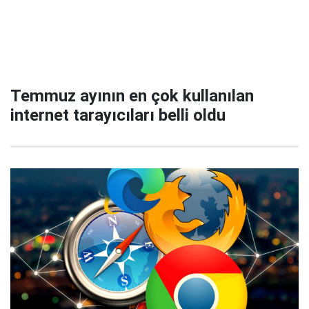
Temmuz ayının en çok kullanılan
internet tarayıcıları belli oldu