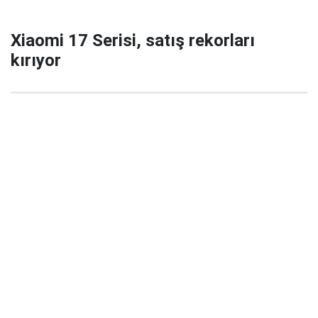
Xiaomi 17 Serisi, satış rekorları
kırıyor
29 Eylül 2025 22:02
Xiaomi’nin yeni amiral gemisi serisi Xiaomi 17 / 17