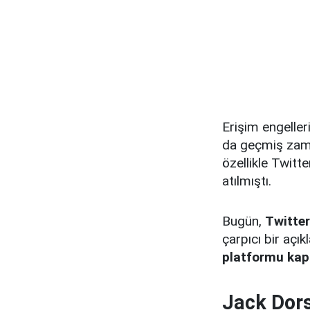
Erişim engelle
da geçmiş zama
özellikle Twitt
atılmıştı.
Bugün,
Twitter
çarpıcı bir açı
platformu kapa
Jack Dors