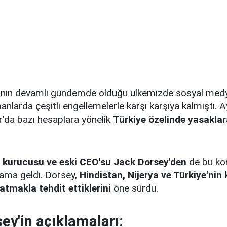
rinin devamlı gündemde olduğu ülkemizde sosyal medy
nlarda çeşitli engellemelerle karşı karşıya kalmıştı.
er'da bazı hesaplara yönelik
Türkiye özelinde yasaklar
 kurucusu ve eski CEO'su Jack Dorsey'den
de bu kon
klama geldi. Dorsey,
Hindistan, Nijerya ve Türkiye'nin 
tmakla tehdit ettiklerini
öne sürdü.
ey'in açıklamaları: