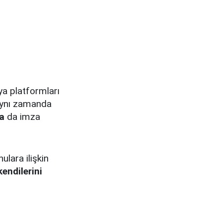
a platformları
 Aynı zamanda
a
da imza
ulara ilişkin
kendilerini