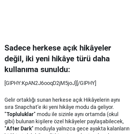
Sadece herkese açık hikâyeler
değil, iki yeni hikâye türü daha
kullanıma sunuldu:
[GIPHY:KpAN2J6ooqD2jM5joJ][/GIPHY]
Gelir ortaklığı sunan herkese açık Hikâyelerin aynı
sıra Snapchat'e iki yeni hikâye modu da geliyor.
"
Topluluklar
" modu ile sizinle aynı ortamda (okul
gibi) bulunan kişilere özel hikâyeler paylaşabilecek,
"
After Dark
" moduyla yalnızca gece ayakta kalanların