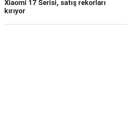
Xiaomi 17 Serisi, satış rekorları
kırıyor
29 Eylül 2025 22:02
Xiaomi’nin yeni amiral gemisi serisi Xiaomi 17 / 17
Pro / 17 Pro Max, China’da satışa çıktığı ilk 5