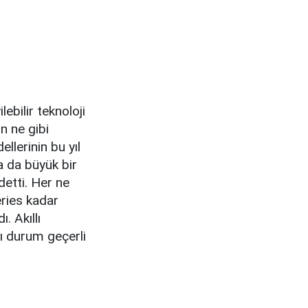
ebilir teknoloji
n ne gibi
llerinin bu yıl
a da büyük bir
detti. Her ne
eries kadar
. Akıllı
ı durum geçerli