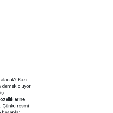
 alacak? Bazı
da demek oluyor
iş
özelliklerine
tı. Çünkü resmi
e hesaplar