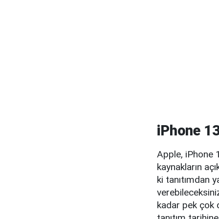
iPhone 13
Apple, iPhone 1
kaynakların açı
ki tanıtımdan y
verebileceksini
kadar pek çok d
tanıtım tarihin