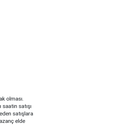
cak olması.
 saatin satışı
eden satışlara
kazanç elde