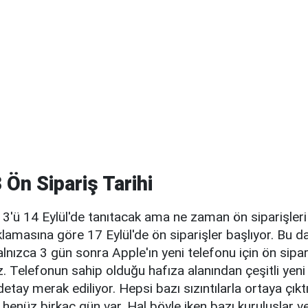
 Ön Sipariş Tarihi
3'ü 14 Eylül'de tanıtacak ama ne zaman ön siparişleri
klamasına göre 17 Eylül'de ön siparişler başlıyor. Bu 
alnızca 3 gün sonra Apple'ın yeni telefonu için ön sipar
z. Telefonun sahip olduğu hafıza alanından çeşitli yeni 
etay merak ediliyor. Hepsi bazı sızıntılarla ortaya çık
e henüz birkaç gün var. Hal böyle iken bazı kuruluşlar v