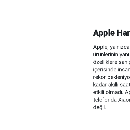
Apple Han
Apple, yalnızca 
ürünlerinin yan
özelliklere sah
içerisinde insa
rekor bekleniyo
kadar akıllı sa
etkili olmadı. 
telefonda Xiaom
değil.