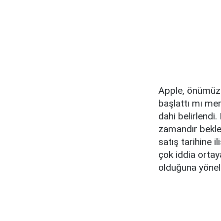
Apple, önümüzd
başlattı mı mer
dahi belirlendi
zamandır beklen
satış tarihine i
çok iddia ortaya
olduğuna yönel