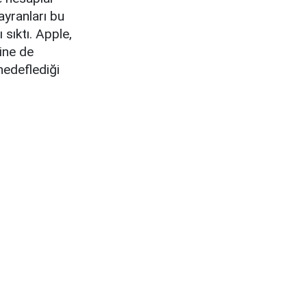
ayranları bu
sıktı. Apple,
Yine de
hedeflediği