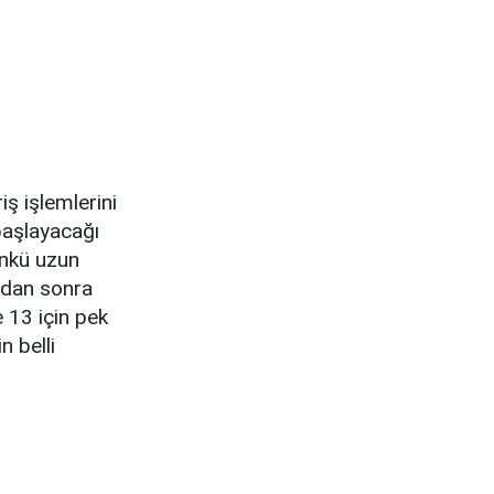
ş işlemlerini
başlayacağı
ünkü uzun
ımdan sonra
e 13 için pek
n belli