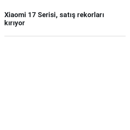
Xiaomi 17 Serisi, satış rekorları
kırıyor
29 Eylül 2025 22:02
Xiaomi’nin yeni amiral gemisi serisi Xiaomi 17 / 17