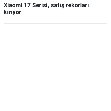
Xiaomi 17 Serisi, satış rekorları
kırıyor
29 Eylül 2025 22:02
Xiaomi’nin yeni amiral gemisi serisi Xiaomi 17 / 17
Pro / 17 Pro Max, China’da satışa çıktığı ilk 5