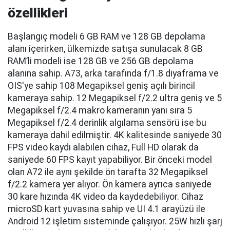
özellikleri
Başlangıç modeli 6 GB RAM ve 128 GB depolama
alanı içerirken, ülkemizde satışa sunulacak 8 GB
RAM’li modeli ise 128 GB ve 256 GB depolama
alanına sahip. A73, arka tarafında f/1.8 diyaframa ve
OIS'ye sahip 108 Megapiksel geniş açılı birincil
kameraya sahip. 12 Megapiksel f/2.2 ultra geniş ve 5
Megapiksel f/2.4 makro kameranın yanı sıra 5
Megapiksel f/2.4 derinlik algılama sensörü ise bu
kameraya dahil edilmiştir. 4K kalitesinde saniyede 30
FPS video kaydı alabilen cihaz, Full HD olarak da
saniyede 60 FPS kayıt yapabiliyor. Bir önceki model
olan A72 ile aynı şekilde ön tarafta 32 Megapiksel
f/2.2 kamera yer alıyor. Ön kamera ayrıca saniyede
30 kare hızında 4K video da kaydedebiliyor. Cihaz
microSD kart yuvasına sahip ve UI 4.1 arayüzü ile
Android 12 işletim sisteminde çalışıyor. 25W hızlı şarj